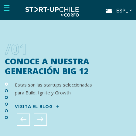
☰
ESP_
P
N
B
F
F
F
/01
/01
/01
/01
/01
/01
CONOCE
¡POSTULACIONES
CONVOCATORIA
LO
LA
¡QUE
PRIMERA
NUESTRO
COMIENCE
A
NUESTRA
ACELERADORA
ES
AMOR
LA
PARTNERS
CERRADAS!
FUNCIÓN!
DEL
GENERACIÓN
BUENO
PÚBLICA
PARA
BIG
STARTUPS
12
¿Estás listo para ser parte de la red de
Como nuestro nombre lo dice,
add
apoyo más grande para
aceleramos startups, pero no lo
Estas son las startups seleccionadas
Te entregamos financiamiento equity-
Hace algunos años se pensaba que la
emprendedores?
hacemos solos. En pocas palabras, sin el
para Build, Ignite y Growth.
free porque entendemos que tu negocio
innovación sólo ocurría en el sector
west
east
apoyo de inversionistas, mentores y
es como un hijo y que no es fácil
privado, pero Start-Up Chile demostró lo
¡CONOCE MÁS Y POSTULA!
add
VISITA EL BLOG
corporativos, estos negocios
add
renunciar a una parte de él aunque sea
contrario. Más de 2000 startups ya han
tecnológicos no brillarían como lo hacen.
para verlo crecer. En definitiva, nuestra
pasado por alguno de nuestros
west
east
west
east
consigna siempre será apoyar a los
programas.
add
fundadores más allá de sus startups.